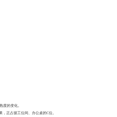
熟度的变化。
果，正占据工位间、办公桌的C位。