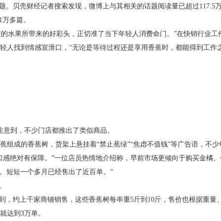
贝壳财经记者搜索发现，微博上与其相关的话题阅读量已超过117.5万
1万多篇。
的水果所带来的好彩头，正切准了当下年轻人消费命门。”在快销行业工作
轻人找到情感宣泄口，“无论是等待过程还是享用香蕉时，都能得到工作之
注意到，不少门店都推出了类似商品。
成的香蕉树，货架上悬挂着“禁止蕉绿”“焦虑不值钱”等广告语，不少
感绝对有保障。”一位店员热情地介绍称，早前市场更倾向于购买金橘、
元。短短一个多月已经售出了近百单。”
。
，约上千家商铺销售，这些香蕉树每串重5斤到10斤，售价也根据重量、
就达到3万单。