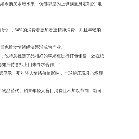
如今购买水培水果，仿佛都是为上班族量身定制的“电
势调研》，64%的消费者更加看重精神消费，并且年轻消
场景也推动情绪经济逐渐成为产业。
，他特意挑选了品相好的苹果蕉进行打包销售，还在纸
得知后特意找上门来寻求合作。”
据显示，受年轻人情绪价值影响，全球解压玩具市场预
新物品替代。如果年轻人盲目消费且不加以节制，就可