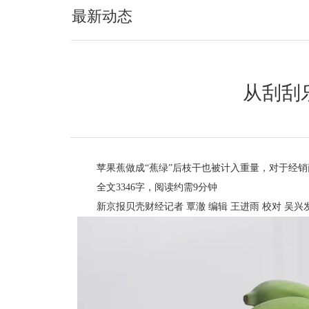
最新动态
从刮刮
苹果蕉做成“蕉绿”后枝干也被计入重量，对于经销
全文3346字，阅读约需9分钟
新京报贝壳财经记者 覃澈 编辑 王进雨 校对 吴兴