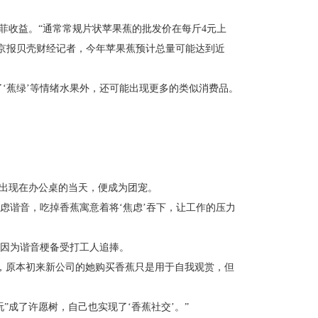
收益。“通常常规片状苹果蕉的批发价在每斤4元上
新京报贝壳财经记者，今年苹果蕉预计总量可能达到近
‘蕉绿’等情绪水果外，还可能出现更多的类似消费品。
出现在办公桌的当天，便成为团宠。
虑谐音，吃掉香蕉寓意着将‘焦虑’吞下，让工作的压力
因为谐音梗备受打工人追捧。
，原本初来新公司的她购买香蕉只是用于自我观赏，但
成了许愿树，自己也实现了‘香蕉社交’。”