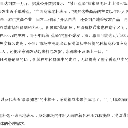
到数十万斤。据其公开数据显示，“禁止蕉绿”搜索量周环比上涨70%、
出近千单香蕉。”广西商家老杜表示，“购买这些商品的主要以年轻人居
上游供货商企业，日常工作除了开店自营，还会到产地采收农产品，再
端市场售价则约为9元。但做成‘蕉绿’后，尽管价格通常也在这个区间
300万吨左右，而今年随着‘蕉绿’的意外爆发，预计总量可能达到近500
热度持续走高，不但让市场中涌现出众多渴望从中分羹的种植商和供应商
工人，还把全家都发动起来打包发货，水都来不及喝上一口。”
占总销量的1/3，但其在年轻群体中的走红，无疑提高了整个香蕉品类
以及代表着‘事事如意’的小柿子，感觉都成水果养殖地了。”可可印象深
老杜毫不讳言地表示，身处职场的年轻人面临着各种压力和挑战，渴望通
体的心理需求。