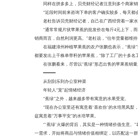
同样在拼多多上，贝壳财经记者注意到多个商家销量达
“近段时间前来咨询下单的客户确实较多，每天都会发
老杜告诉贝壳财经记者，自己在广西经营着一家水果
“通常常规片状苹果蕉的批发价在每斤4元上下，而终
销商而言，自然利润更高。”老杜说，“往年货量都维持在
在福建漳州种植苹果蕉的农户张鹏也表示，“蕉绿”
都要发出上千株单带秆的苹果蕉，“除了工厂的十多名
在张鹏看来，尽管以“蕉绿”形态出售的苹果蕉销量只
━━━━━
从刮刮乐到办公室种菜
年轻人“宠”起情绪经济
“蕉绿”之外，越来越多带有寓意的水果受宠。
“现在办公室里还有寓意着‘喜欢你’的水培黑凤梨，
盆寓意着“万事平安”的水培苹果。
“‘蕉绿’火爆的背后，其实是一种情绪价值生意。”
一需求，开始将商品与情绪价值相绑定，以匹配这一群