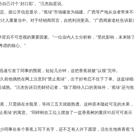
自己讨个‘好口彩’。”汪杰如是说。
据公开信息显示，“蕉绿”市场爆发为福建、广西等产地从业者带来不菲
也被计入重量当中。对于经销商而言，自然利润更高。”广西商家老杜告诉
后不可忽视的重要因素。”一位业内人士分析称，“受此影响，未来除了
考虑的核心。”
迅速引发了同事的围观，短短几分钟，这把香蕉就被“认领”完毕。
前他偶然在网上注意到“禁止蕉绿”，出于好奇忍不住下了单。这盆绿植
熟。”汪杰告诉贝壳财经记者，“除了期待入口的美味外，‘蕉绿’还与焦
，只需插在水瓶里，等待三五天就能熟透。这种原本随处可见的水果，
蕉绿’的寓意。”同样刚在工位上摆放了一盆香蕉树的重庆95后可可表示
事在各个香蕉上写下名字，还不乏有人许下愿望，活生生地将香蕉“玩”