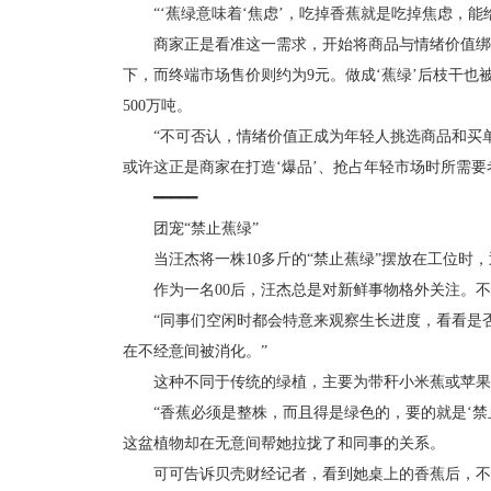
“‘蕉绿意味着‘焦虑’，吃掉香蕉就是吃掉焦虑，能给
商家正是看准这一需求，开始将商品与情绪价值绑定。
下，而终端市场售价则约为9元。做成‘蕉绿’后枝干
500万吨。
“不可否认，情绪价值正成为年轻人挑选商品和买单背
或许这正是商家在打造‘爆品’、抢占年轻市场时所需要
━━━━━
团宠“禁止蕉绿”
当汪杰将一株10多斤的“禁止蕉绿”摆放在工位时，
作为一名00后，汪杰总是对新鲜事物格外关注。不久
“同事们空闲时都会特意来观察生长进度，看看是否成
在不经意间被消化。”
这种不同于传统的绿植，主要为带秆小米蕉或苹果蕉
“香蕉必须是整株，而且得是绿色的，要的就是‘禁止
这盆植物却在无意间帮她拉拢了和同事的关系。
可可告诉贝壳财经记者，看到她桌上的香蕉后，不少同