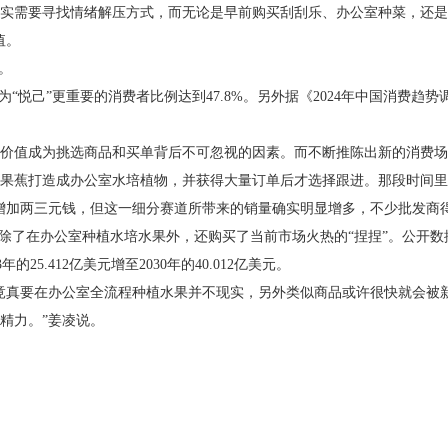
需要寻找情绪解压方式，而无论是早前购买刮刮乐、办公室种菜，还是
值。
。
“悦己”更重要的消费者比例达到47.8%。另外据《2024年中国消费趋
价值成为挑选商品和买单背后不可忽视的因素。而不断推陈出新的消费
蕉打造成办公室水培植物，并获得大量订单后才选择跟进。那段时间里
增加两三元钱，但这一细分赛道所带来的销量确实明显增多，不少批发商
了在办公室种植水培水果外，还购买了当前市场火热的“捏捏”。公开数
25.412亿美元增至2030年的40.012亿美元。
真要在办公室全流程种植水果并不现实，另外类似商品或许很快就会被
精力。”姜凌说。