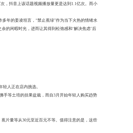
次，抖音上该话题视频播放量更是达到1.1亿次。而小
多年的姜凌坦言，“禁止蕉绿”作为当下火热的情绪水
余的闲暇时光，进而让其得到松弛感和‘解决焦虑’后
年轻人正在店内挑选。
佛手等土培的挂果盆栽，而自3月开始年轻人购买趋势
蕉片量等从30元至近百元不等。值得注意的是，这些