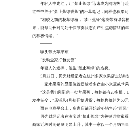
年轻人中走红，让“禁止蕉绿”迅速成为网络热门话题。
红书中关于“禁止蕉绿香蕉”的种草笔记，同样也积累到
“相较之前的花草绿植，‘禁止蕉绿’这类带有谐音梗
果，能帮助长时间处于快节奏状态而产生焦虑情绪的年
的积极情绪。”
━━━━━
噱头带火苹果蕉
“发动全家打包发货”
年轻人的追捧，催生“禁止蕉绿”的热卖。
5月22日，贝壳财经记者在杭州多家水果店走访时
一家水果店的显眼位置摆放着多盆由小米蕉或苹果蕉组
“这是我们刚到的一批苹果蕉，每株都有20多根，口
发生转变，“店铺从4月初开始进货，每株售价约为60
而在电商平台上，多家店铺开始趁势销售起“蕉绿”
贝壳财经记者在淘宝以“禁止蕉绿”为关键词搜索看到
商家近段时间销量明显上升，其中一家仅一个月销售量