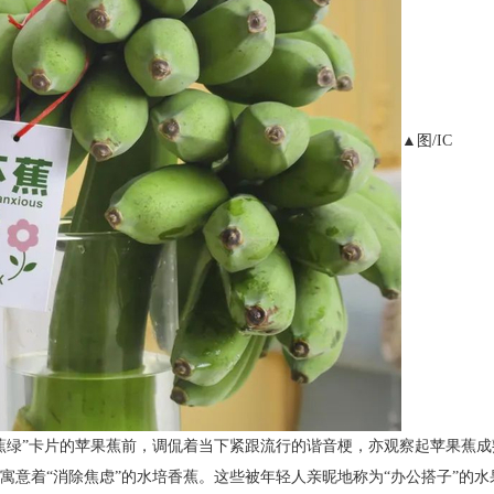
▲图/IC
绿”卡片的苹果蕉前，调侃着当下紧跟流行的谐音梗，亦观察起苹果蕉成
着“消除焦虑”的水培香蕉。这些被年轻人亲昵地称为“办公搭子”的水