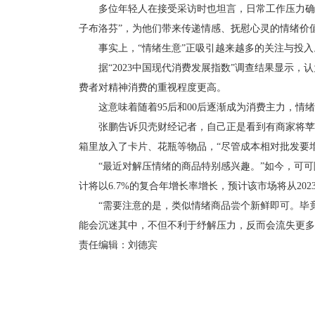
多位年轻人在接受采访时也坦言，日常工作压力确实
子布洛芬”，为他们带来传递情感、抚慰心灵的情绪价
事实上，“情绪生意”正吸引越来越多的关注与投入
据“2023中国现代消费发展指数”调查结果显示，认为
费者对精神消费的重视程度更高。
这意味着随着95后和00后逐渐成为消费主力，情绪
张鹏告诉贝壳财经记者，自己正是看到有商家将苹果
箱里放入了卡片、花瓶等物品，“尽管成本相对批发要
“最近对解压情绪的商品特别感兴趣。”如今，可可除
计将以6.7%的复合年增长率增长，预计该市场将从2023年的
“需要注意的是，类似情绪商品尝个新鲜即可。毕竟
能会沉迷其中，不但不利于纾解压力，反而会流失更多
责任编辑：刘德宾